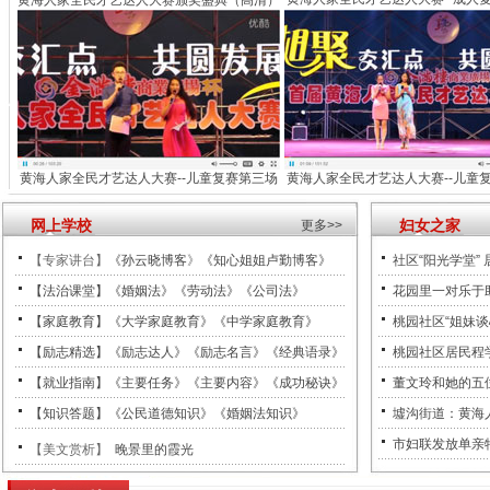
黄海人家全民才艺达人大赛颁奖盛典（高清）
黄海人家全民才艺达人大赛--儿童复赛第三场
黄海人家全民才艺达人大赛--儿童
网上学校
妇女之家
更多>>
【专家讲台】
《孙云晓博客
》
《知心姐姐卢勤博客》
社区“阳光学堂” 
【法治课堂】《婚姻法》《劳动法》《公司法》
花园里一对乐于助
【家庭教育】《大学家庭教育》《中学家庭教育》
桃园社区“姐妹谈
【励志精选】《励志达人》《励志名言》《经典语录》
桃园社区居民程
【就业指南】《主要任务》《主要内容》《成功秘诀》
董文玲和她的五
【知识答题】《公民道德知识》《婚姻法知识》
墟沟街道：黄海
市妇联发放单亲
【美文赏析】
晚景里的霞光