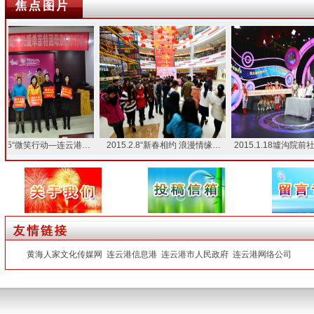
.15“微笑行动—连云港…
2015.2.8“新春相约 浪漫情缘…
2015.1.18墟沟院前社
黄海人家文化传媒网
连云港信息港
连云港市人民政府
连云港网络公司