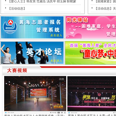
【爱心人士】韩友英 范威岳 汤其琴 胡玉娴 耿晓蒙
【困难家庭】困
【活动信息】
【活动信息】关
黄海人家全民才艺达人大赛--成人