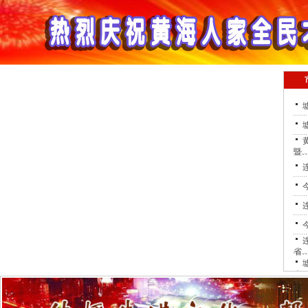
暨
省
会