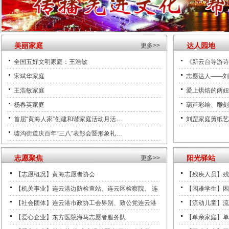
美丽家庭
达人园地
更多>>
全国五好文明家庭：王浩敏
《新云台导游诗
宋斌华家庭
志愿达人——刘
王浩敏家庭
爱上烘焙的两妞
杨春英家庭
葫芦彩绘、雕刻
首届“黄海人家”创建和谐家庭活动月活…
刘罡家庭剪纸艺
墟沟街道庆百年“三八”表彰会暨形象礼…
志愿聚焦
阳光驿站
更多>>
【志愿概况】黄海志愿者协会
【残疾人员】残
【机关事业】连云港边防检查站、连云区检察院、 连
【困难学生】困
【社会团体】连云港市政协工会界别、致公党连云港
【流动儿童】流
【爱心企业】东方医院海马志愿者服务队
【单亲家庭】单