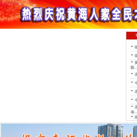
暨
省
会