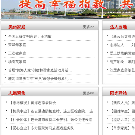
美丽家庭
达人园地
更多>>
全国五好文明家庭：王浩敏
《新云台导游诗
宋斌华家庭
志愿达人——刘
王浩敏家庭
爱上烘焙的两妞
杨春英家庭
葫芦彩绘、雕刻
首届“黄海人家”创建和谐家庭活动月活…
刘罡家庭剪纸艺
墟沟街道庆百年“三八”表彰会暨形象礼…
志愿聚焦
阳光驿站
更多>>
【志愿概况】黄海志愿者协会
【残疾人员】残
【机关事业】连云港边防检查站、连云区检察院、 连
【困难学生】困
【社会团体】连云港市政协工会界别、致公党连云港
【流动儿童】流
【爱心企业】东方医院海马志愿者服务队
【单亲家庭】单