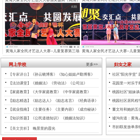
黄海人家全民才艺达人大赛颁奖盛典（高清）
黄海人家全民才艺达人大赛--儿童复赛第三场
黄海人家全民才艺达人大赛--儿童
网上学校
妇女之家
更多>>
【专家讲台】
《孙云晓博客
》
《知心姐姐卢勤博客》
社区“阳光学堂” 
【法治课堂】《婚姻法》《劳动法》《公司法》
花园里一对乐于助
【家庭教育】《大学家庭教育》《中学家庭教育》
桃园社区“姐妹谈
【励志精选】《励志达人》《励志名言》《经典语录》
桃园社区居民程
【就业指南】《主要任务》《主要内容》《成功秘诀》
董文玲和她的五
【知识答题】《公民道德知识》《婚姻法知识》
墟沟街道：黄海
市妇联发放单亲
【美文赏析】
晚景里的霞光