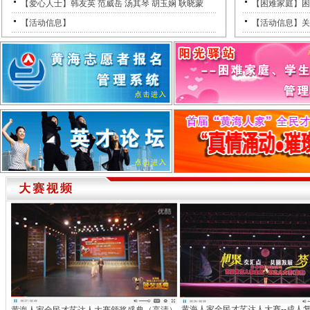
【爱心人士】韩友英 范威岳 汤其琴 胡玉娴 耿晓蒙
【困难家庭】困
【活动信息】
【活动信息】关
黄海人家全民才艺达人大赛--成人